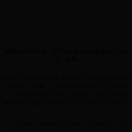
世界杯直播|3v3世界杯|Cabal通信中的世界
杯之声|cabalcomm.com
阿斯帕斯绝杀时刻：西班牙队惊险晋级世界杯八强的
背后故事
2025-06-19 01:11:08
昨晚的卡塔尔世界杯1/8决赛中，西班牙队与摩洛哥队的对决堪称本届
赛事最扣人心弦的一战。当比赛进入加时赛最后时刻，比分仍僵持在
0:0，全场观众的心都悬到了嗓子眼。就在这时，替补登场的33岁老
将
阿斯帕斯
用一记教科书级的反越位单刀，在补时第122分钟完成绝
杀！
"我们从未放弃，就像阿斯帕斯在训练中反复演练的那样——机会
永远留给准备最充分的人。"赛后主帅恩里克在发布会上激动地说