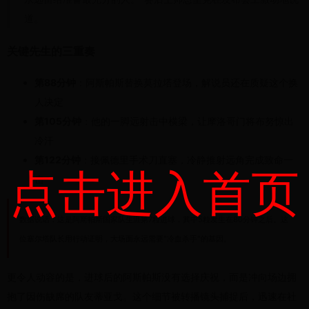
道。
关键先生的三重奏
第88分钟
：阿斯帕斯替换莫拉塔登场，解说员还在质疑这个换
人决定
第105分钟
：他的一脚远射击中横梁，让摩洛哥门将布努惊出
冷汗
第122分钟
：接佩德里手术刀直塞，冷静推射远角完成致命一
点击进入首页
击
数据说话：这是阿斯帕斯国家队生涯第7粒进球，其中5粒发生在80分钟之后。这
位塞尔塔队长用行动证明，大场面永远需要"冷血杀手"的基因。
更令人动容的是，进球后的阿斯帕斯没有选择庆祝，而是冲向场边拥
抱了因伤缺席的队友蒂亚戈。这个细节被转播镜头捕捉后，迅速在社