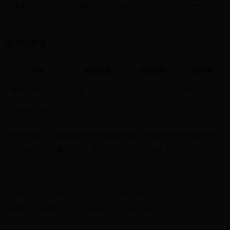
交媒体引发热议。有球迷留言："这就是为什么我们爱足球——它从不
只是关于胜负。"
战术显微镜
时间
触球次数
关键传球
射正率
前30分钟
12
1
0%
加时赛阶段
28
3
100%
当终场哨响，转播画面定格在阿斯帕斯被汗水浸透的球衣背面——那
个醒目的"10"仿佛在诉说：有些传奇，从来与年龄无关。
世界杯焦点战：瑞典与瑞士的平局悬念能否延续？
张继科全运会赛程公布，球迷热议乒乓球王者归来