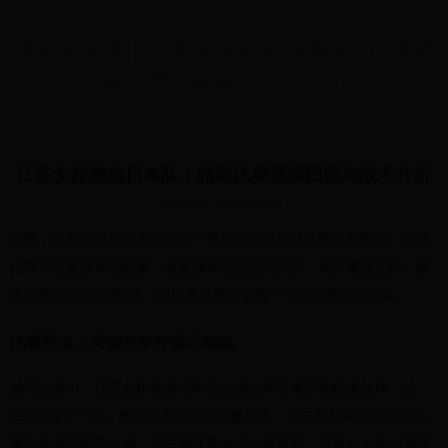
世界杯直播|3v3世界杯|Cabal通信中的世界
杯之声|cabalcomm.com
江苏女排激战日本队！精彩比赛视频回顾与战术分析
2025-04-24 17:35:35
昨晚，江苏女排与日本女排的一场焦点对决在球迷圈引发热议。这场
比赛不仅是技术的较量，更是战术与意志的比拼。双方鏖战五局，最
终江苏女排以3:2险胜，但比赛过程中的每一个细节都值得回味。
比赛亮点：关键分争夺惊心动魄
首局比赛中，江苏女排凭借张常宁的强攻和刁琳宇的精准传球，以
25:23先下一城。然而日本队迅速调整战术，第二局利用快速反击和
顽强的防守扳回一局。第三局江苏女排一度落后，但替补上场的龚翔