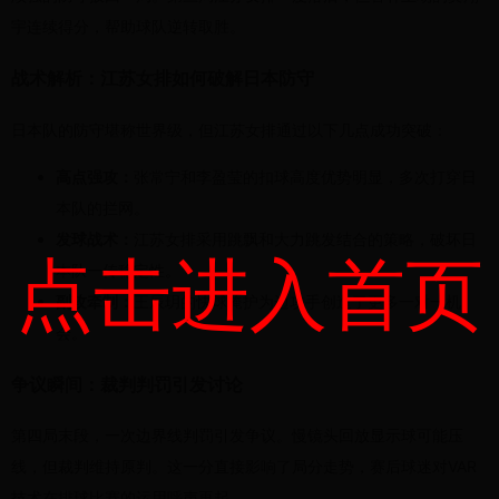
宇连续得分，帮助球队逆转取胜。
战术解析：江苏女排如何破解日本防守
日本队的防守堪称世界级，但江苏女排通过以下几点成功突破：
高点强攻：
张常宁和李盈莹的扣球高度优势明显，多次打穿日
本队的拦网。
发球战术：
江苏女排采用跳飘和大力跳发结合的策略，破坏日
点击进入首页
本队一传稳定性。
副攻牵制：
王辰玥的快球掩护为边攻手创造了更多一对一机
会。
争议瞬间：裁判判罚引发讨论
第四局末段，一次边界线判罚引发争议。慢镜头回放显示球可能压
线，但裁判维持原判。这一分直接影响了局分走势，赛后球迷对VAR
技术在排球比赛的运用呼声再起。