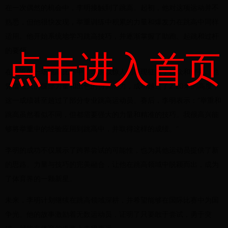
在一次偶然的机会中，李明接触到了跳高。起初，他对这项运动并不
熟悉，但他很快发现，举重训练中积累的力量和爆发力在跳高中同样
适用。他开始系统地学习跳高技巧，并逐渐掌握了助跑、起跳和过杆
的要领。
点击进入首页
在最近的一场跳高比赛中，李明以惊人的表现征服了观众和评委。他
凭借强大的腿部力量和出色的协调能力，成功越过了2.20米的高度，
这一成绩甚至超过了部分专业跳高运动员。赛后，李明表示：“举重和
跳高虽然看似不同，但都需要强大的力量和精准的技巧。我很高兴能
够将举重中的经验应用到跳高中，并取得这样的成绩。”
李明的成功不仅展示了跨界尝试的可能性，也为其他运动员提供了新
的思路。力量与技巧的完美融合，让他在跳高领域中脱颖而出，成为
了体育界的一颗新星。
未来，李明计划继续在跳高领域深耕，并希望能够在国际比赛中为国
争光。他的故事激励着无数运动员，证明了只要敢于尝试，勇于突