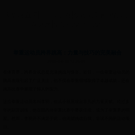
世界杯直播|3v3世界杯|Cabal通信中的世界
杯之声|cabalcomm.com
举重运动员跨界跳高：力量与技巧的完美融合
2025-04-30 13:26:05
在体育界，跨界尝试总是充满挑战与惊喜。近日，一位举重运动员的
跳高表现引起了广泛关注，他不仅在举重领域取得了卓越成就，还在
跳高比赛中展现了惊人的实力。
这位举重运动员名叫李明，他从小就展现出非凡的力量天赋。经过多
年的刻苦训练，他在国内外举重比赛中屡获佳绩，成为了举重界的明
星。然而，李明并不满足于此，他渴望挑战自我，尝试不同的运动项
目。