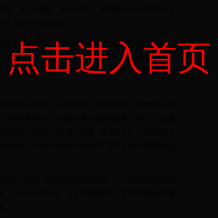
紧张。每一次投篮、每一次防守，都可能成为决定胜负的关
了真正的“心跳加速器”。
点击进入首页
的较量。球迷们需要根据球队的历史战绩、球员的伤病情
，来做出尽可能准确的预测。这不仅考验了球迷的篮球知
在竞猜的过程中，球迷们不仅是在支持自己喜爱的球队，更
形式也在不断进化。高清画质、多角度回放、实时数据分析
地了解比赛情况，从而做出更加准确的预测。同时，社交媒
新的活力。球迷们可以通过微博、微信等平台，与朋友们分
竞猜比赛，这种互动性极大地增强了篮球竞猜比赛直播的趣
乐方式，更是一种文化和智慧的体现。它让球迷们在享受比
趣。无论你是篮球迷，还是竞猜爱好者，篮球竞猜比赛直播
宴。