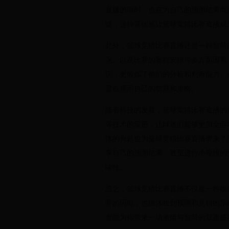
直播的同时，也在为自己的预测结果而
键，这种紧张感让篮球竞猜比赛直播成为
此外，篮球竞猜比赛直播还是一种智慧
况、以及比赛的赛程安排等多方面因素
识，更锻炼了他们的分析和判断能力。
是在展示自己的智慧和策略。
随着科技的发展，篮球竞猜比赛直播的
等技术的应用，让球迷们能够更加全面
体的兴起也为篮球竞猜比赛直播带来了
享自己的预测结果，甚至进行小规模的
味性。
总之，篮球竞猜比赛直播不仅是一种娱
赛的同时，也能体验到预测和竞猜的乐
都能为你带来一场激情与智慧的双重盛