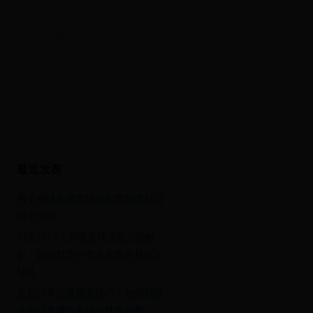
全球球迷交流
赛事通信解读
最近发表
男子网球金满贯球员的辉煌成就与
历史地位
PES2013大师联赛球员能力值解
析：如何打造一支无敌世界杯冠军
球队
足彩日本比赛预测技巧：如何精准
分析日本球队表现与胜负趋势