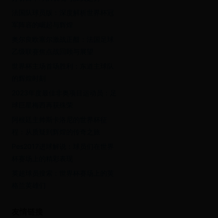
法国队球员版：深度解析世界杯冠
军阵容的崛起与辉煌
奥尔良欧塞尔激战正酣：法国足球
乙级联赛焦点战回顾与展望
世界杯主场首场胜利：东道主球队
的辉煌时刻
2023年度最佳非奥项目运动员：足
球巨星梅西再获殊荣
阿根廷主帅斯卡洛尼的世界杯征
程：从质疑到辉煌的传奇之旅
Pes2017进球解说：球员们在世界
杯赛场上的精彩表现
英超球员搜索：世界杯赛场上的英
格兰英雄们
友情链接