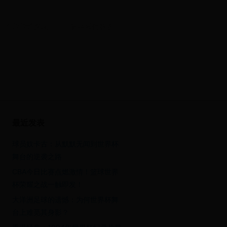
全球球迷交流
赛事通信解读
最近发表
球员奴卡古：从默默无闻到世界杯
舞台的逆袭之路
CBA今日比赛点燃激情！篮球世界
杯荣耀之战一触即发！
大洋洲足球的遗憾：为何世界杯舞
台上难觅其身影？