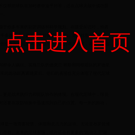
不仅帮助球队在加时赛中逼平对手，还在点球大战中成功晋
一。
源于他多年来的刻苦训练和科学规划。在接受采访时，他表
点击进入首页
对手多跑一步。这不仅是对体能的考验，更是对意志力的挑
罗佐维奇在赛前的体能训练中始终保持着高强度，甚至在休息
同样令人瞩目。英格兰队的德克兰·赖斯和阿根廷队的罗德里
.3公里的跑动距离紧随其后。他们的表现也充分体现了现代足球
，更是战术执行力和团队协作的体现。在现代足球中，球员
时还要在攻防转换中迅速找到自己的位置。每一米的跑动，
了足球是一项需要智慧、体能和意志力的运动。无论是布罗佐维
们尊敬。未来的足球赛场，或许还会有更多的“跑动之王”诞