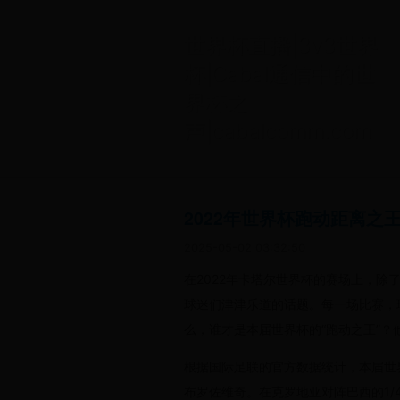
世界杯直播|3v3世界
杯|Cabal通信中的世
界杯之
声|cabalcomm.com
2022年世界杯跑动距离
2025-05-02 03:32:50
在2022年卡塔尔世界杯的赛场上，
球迷们津津乐道的话题。每一场比赛，
么，谁才是本届世界杯的“跑动之王”
根据国际足联的官方数据统计，本届世
布罗佐维奇。在克罗地亚对阵巴西的1/