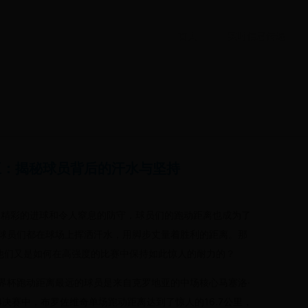
首页
实时信息传递
之王：揭秘球员背后的汗水与坚持
除了精彩的进球和令人窒息的防守，球员们的跑动距离也成为了
球员们都在球场上挥洒汗水，用脚步丈量着胜利的距离。那
？他们又是如何在高强度的比赛中保持如此惊人的耐力的？
界杯跑动距离最远的球员是来自克罗地亚的中场核心马塞洛·
4决赛中，布罗佐维奇单场跑动距离达到了惊人的16.7公里，