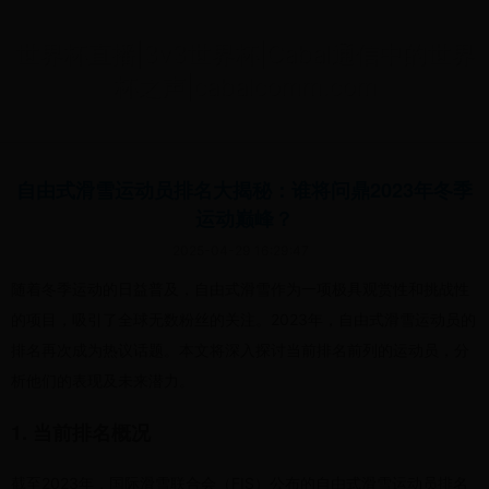
世界杯直播|3v3世界杯|Cabal通信中的世界
杯之声|cabalcomm.com
自由式滑雪运动员排名大揭秘：谁将问鼎2023年冬季
运动巅峰？
2025-04-29 16:29:47
随着冬季运动的日益普及，自由式滑雪作为一项极具观赏性和挑战性
的项目，吸引了全球无数粉丝的关注。2023年，自由式滑雪运动员的
排名再次成为热议话题。本文将深入探讨当前排名前列的运动员，分
析他们的表现及未来潜力。
1. 当前排名概况
截至2023年，国际滑雪联合会（FIS）公布的自由式滑雪运动员排名