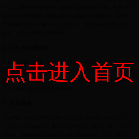
中，来自挪威的约翰·奥尔森（Johan Olsen）稳居榜首。他以出色的
空中技巧和稳定的落地表现，赢得了多项国际大赛的冠军。紧随其后
的是美国的艾米丽·卡特（Emily Carter），她在女子组别中表现尤为
突出，多次在世界杯分站赛中摘金。
2. 运动员表现分析
点击进入首页
约翰·奥尔森的成功并非偶然。他的训练计划极为科学，注重核心力量
的提升和空中动作的精确控制。此外，他的心理素质也非常出色，能
够在高压环境下保持冷静。艾米丽·卡特则以其独特的风格和创新的动
作组合著称，她的比赛总是充满惊喜。
3. 未来展望
展望未来，自由式滑雪的竞争将更加激烈。年轻选手如加拿大的卢卡
斯·马丁（Lucas Martin）和日本的佐藤美雪（Miyuki Sato）正在迅
速崛起，他们有望在未来的比赛中挑战老将的地位。同时，随着技术