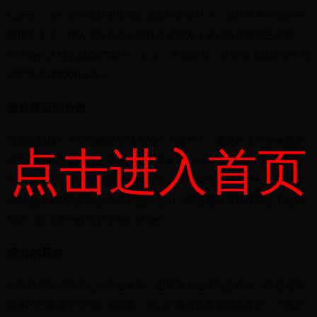
亿欧元。这一数字虽然无法与欧洲豪门相提并论，但在亚洲范围内已
属顶尖水平。球队中身价最高的球员是效力于英超布莱顿的三笘薰，
他的身价达到了2500万欧元。此外，久保建英、富安健洋等球员的身
价也均超过1000万欧元。
身价背后的价值
日本队的身价不仅仅体现在球员的个人能力上，更反映了其整体战术
点击进入首页
体系的成熟度。日本足球长期坚持技术流打法，注重球员的脚下技术
和团队配合，这使得他们在国际赛场上屡屡创造佳绩。此外，日本球
员普遍具备较高的职业素养和适应能力，能够在欧洲顶级联赛中站稳
脚跟，这也进一步提升了他们的身价。
潜力的释放
尽管日本队的身价已经相当可观，但其潜力远未完全释放。随着越来
越多的日本球员登陆欧洲联赛，他们的身价还有望继续攀升。尤其是