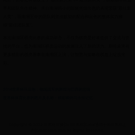
手和团队合作精神。来自南湖四小的陈晓凭借出色的表现荣获“最佳新
人奖”，而南湖五中的团队则凭借默契的配合和出色的整体实力摘
得“最佳团队奖”。
本次南湖区棋类比赛的成功举办，不仅为棋类爱好者提供了交流与竞
技的平台，也为南湖区棋类运动的发展注入了新的活力。期待未来有
更多精彩的棋类赛事在南湖区上演，让智慧与策略在棋盘上绽放光
彩。
2014世界杯马后炮：德国战车的辉煌与巴西的悲情
世界杯体育比赛的图片及名称：精彩瞬间与永恒记忆
Copyright © 2022 世界杯直播|3v3世界杯|Cabal通信中的世界杯之
声|cabalcomm.com All Rights Reserved.